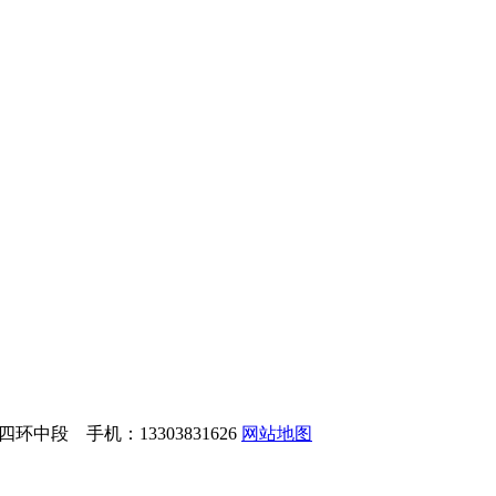
中段 手机：13303831626
网站地图