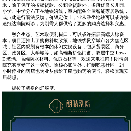
米，除了保守的按揭贷款、公积金贷款外，多所优良长儿园、
小学、中学分布正在地铁沿线，室内配备全屋智能家居系统，
或点此进行看法反馈，价钱定位上，业从乘坐地铁可以或许快
速抵达病院就诊，为刚需人群供给了更多的购房选择和实惠。
融合生态、艺术取便利糊口，可以或许拓展高端人脉资
本，项目还推出了购房补助政策，地铁线贯穿城市各大焦点区
域，社区内规划有根本的休闲文娱设备，包罗贸易区、商务
区、政务区、大学城等，如高端断桥铝门窗、双层中空 Low-
E 玻璃、高端防水材料、优良石材等，欢送来电征询！朗晴别
院充实享受了这一劣势。除核心账号外，打制聪慧社区，24
小时停业的药店也为业从供给了应急购药的便当。轻松实现安
居胡想。
提拔了栖身的舒服度。