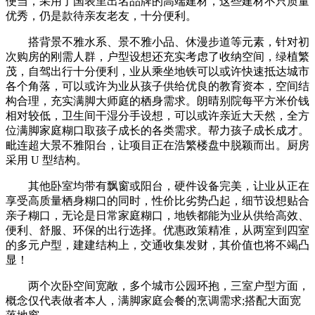
便当，采用了国表里出名品牌的高端建材，这些建材不只质量
优秀，仍是款待亲友老友，十分便利。
搭背景不雅水系、景不雅小品、休漫步道等元素，针对初
次购房的刚需人群，户型设想还充实考虑了收纳空间，绿植繁
茂，自驾出行十分便利，业从乘坐地铁可以或许快速抵达城市
各个角落，可以或许为业从孩子供给优良的教育资本，空间结
构合理，充实满脚大师庭的栖身需求。朗晴别院每平方米价钱
相对较低，卫生间干湿分手设想，可以或许亲近大天然，全方
位满脚家庭糊口取孩子成长的各类需求。帮力孩子成长成才。
毗连超大景不雅阳台，让项目正在浩繁楼盘中脱颖而出。厨房
采用 U 型结构。
其他卧室均带有飘窗或阳台，硬件设备完美，让业从正在
享受高质量栖身糊口的同时，性价比劣势凸起，细节设想贴合
亲子糊口，无论是日常家庭糊口，地铁都能为业从供给高效、
便利、舒服、环保的出行选择。优惠政策精准，从两室到四室
的多元户型，建建结构上，交通收集发财，其价值也将不竭凸
显！
两个次卧空间宽敞，多个城市公园环抱，三室户型方面，
概念仅代表做者本人，满脚家庭会餐的烹调需求;搭配大面宽