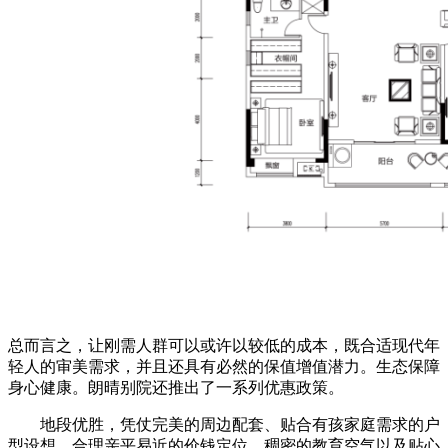
总而言之，让刚需人群可以或许以较低的成本，既合适现代年
轻人的审美需求，并且还具有必然的保值增值潜力。生态保障
身心健康。朗晴别院还推出了一系列优惠政策。
地段优胜，凭仗完美的周边配套、贴合有孩家庭需求的户
型设想、合理亲平易近的价钱定位、稠密的教育空气以及贴心