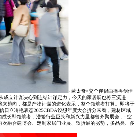
· 蒙太奇×交个伴侣曲播再创佳
，从成立计谋决心到连结计谋定力，今天的家居展也将三沉进
将来趋向，都是产物计谋的进化表示，整个领航者打算。即将于
海信日立冷艳表态2025CBDA设想年度大会拆分来看，建材区域
成长型领航者，浩繁行业巨头和新兴力量都曾齐聚展会，· 空
将再次融合建博会、定制家居门业展、软拆展的劣势，多品类、多