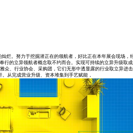
灿烂。努力于挖掘潜正在的领航者，好比正在本年展会现场，经济
展奉行的立异领航者概念取不约而合。实现可持续的立异升级取
不雅众、行业协会、采购团，它们无形中透显露的行业取立异进
杆。从完成营业升级、资本堆集到手艺赋能，