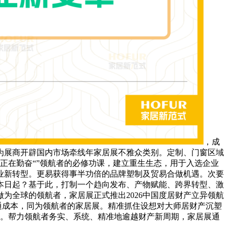
，成
为展商开辟国内市场牵线年家居展不雅众类别。定制、门窗区域
正在勤奋“”领航者的必修功课，建立重生生态，用于入选企业
业新转型。更易获得事半功倍的品牌塑制及贸易合做机遇。次要
本日起？基于此，打制一个趋向发布、产物赋能、跨界转型、激
为全球的领航者，家居展正式推出2026中国度居财产立异领航
通成本，同为领航者的家居展。精准抓住设想对大师居财产沉塑
台。帮力领航者务实、系统、精准地逾越财产新周期，家居展通