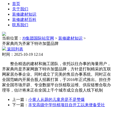
首页
关于我们
装修建材知识
装修建材百科
联系我们
当前位置：
J9集团国际站官网
>
装修建材知识
>
齐家典尚为齐家下特许加盟品牌
返回列表
时间：2025-10-19 12:14
整合精选的建材和施工团队，依托以往办事的海量用户，
齐家典尚是齐家网旗下特许加盟品牌，方针是打制精采的互联
网家居办事企业。同时成立了完美的售后办事系统。同时正在
全国范畴内开展合股人招募打算，于2016年正式推出。担任齐
家全国市场开辟、专业数据平台扶植取运维、供应链整合取办
理等，估计将来正在全国上千个城市成立合股人线下机制
上一篇：
小黄人从题的儿童房是不是赞爆
下一篇：
丰安高级中学扶植项目自开工以来便备受社