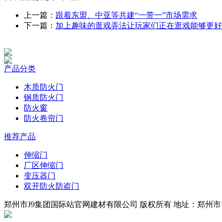
上一篇：
跟着东盟、中亚等共建“一带一”市场需求
下一篇：
加上趣味的逛戏弄法让玩家们正在逛戏能够更好
产品分类
木质防火门
钢质防火门
防火窗
防火卷帘门
推荐产品
伸缩门
厂区伸缩门
变压器门
双开防火防盗门
郑州市J9集团国际站官网建材有限公司 版权所有 地址：郑州市四环