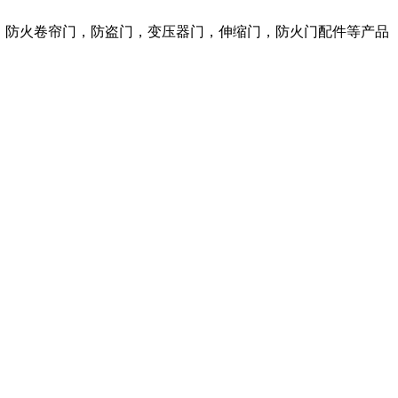
，防火卷帘门，防盗门，变压器门，伸缩门，防火门配件等产品