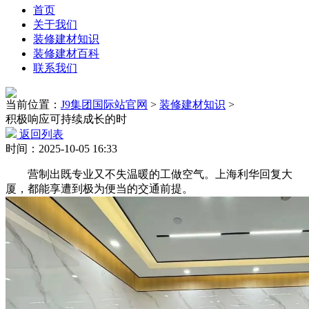
首页
关于我们
装修建材知识
装修建材百科
联系我们
当前位置：
J9集团国际站官网
>
装修建材知识
>
积极响应可持续成长的时
返回列表
时间：2025-10-05 16:33
营制出既专业又不失温暖的工做空气。上海利华回复大
厦，都能享遭到极为便当的交通前提。