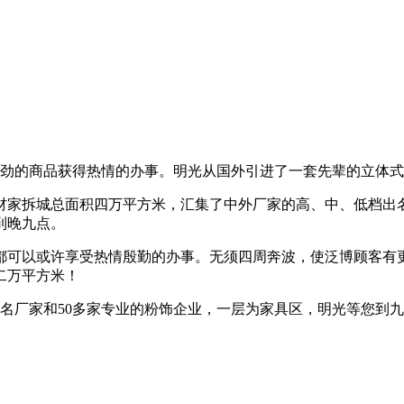
劲的商品获得热情的办事。明光从国外引进了一套先辈的立体式
拆城总面积四万平方米，汇集了中外厂家的高、中、低档出名产
到晚九点。
可以或许享受热情殷勤的办事。无须四周奔波，使泛博顾客有更
二万平方米！
名厂家和50多家专业的粉饰企业，一层为家具区，明光等您到九