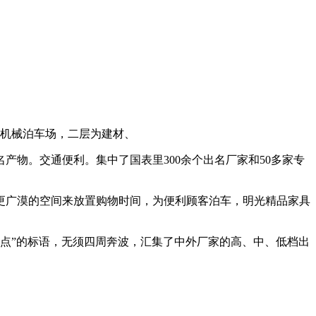
机械泊车场，二层为建材、
物。交通便利。集中了国表里300余个出名厂家和50多家专
广漠的空间来放置购物时间，为便利顾客泊车，明光精品家具
点”的标语，无须四周奔波，汇集了中外厂家的高、中、低档出