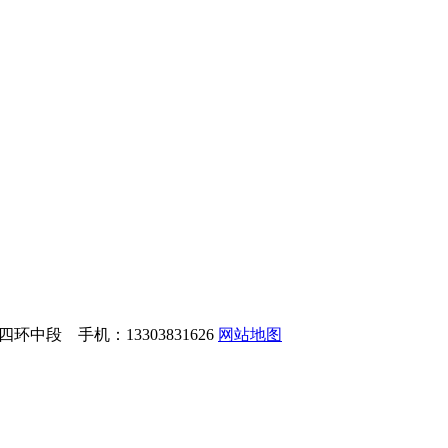
中段 手机：13303831626
网站地图