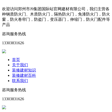
欢迎访问郑州市J9集团国际站官网建材有限公司，我们主营各
种钢质防火门、木质防火门，隔热防火门，免漆防火门，防火
窗，防火卷帘门，防盗门，变压器门，伸缩门，防火门配件等
产品
咨询服务热线
13303831626
首页
关于我们
装修建材知识
装修建材百科
联系我们
咨询服务热线
13303831626