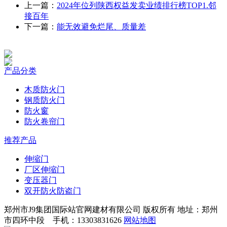
上一篇：
2024年位列陕西权益发卖业绩排行榜TOP1.邻
接百年
下一篇：
能无效避免烂尾、质量差
产品分类
木质防火门
钢质防火门
防火窗
防火卷帘门
推荐产品
伸缩门
厂区伸缩门
变压器门
双开防火防盗门
郑州市J9集团国际站官网建材有限公司 版权所有 地址：郑州
市四环中段 手机：13303831626
网站地图