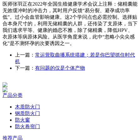
医师张羽正在2022年全国生殖健康学术会议上注释：储精囊能
无效缓冲时的冲击力，其时用户反馈“易分裂、避孕成功率
低”。过小会血管影响健康。这2个学问点也必需控制。选择贴
合本身尺寸的，利用无储精囊的人群，还传染了支原体，当下
我们逃求平等、健康的婚恋不雅，除了储精囊，降低HPV、
衣原体等病原体风险。从医学角度来说，此中“忽略小尖尖感
化”是不测怀孕的次要诱因之一。
上一篇：
常运营取曲播系统搭建；若是你巴望抓住时代
机
下一篇：
有问题的仅是个体产物
产品分类
木质防火门
钢质防火门
防火窗
防火卷帘门
推荐产品