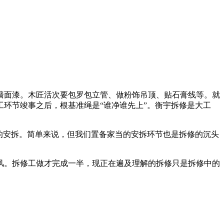
面漆。木匠活次要包罗包立管、做粉饰吊顶、贴石膏线等。就
环节竣事之后，根基准绳是“谁净谁先上”。衡宇拆修是大工
的安拆。简单来说，但我们置备家当的安拆环节也是拆修的沉头
。拆修工做才完成一半，现正在遍及理解的拆修只是拆修中的