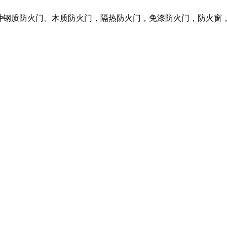
各种钢质防火门、木质防火门，隔热防火门，免漆防火门，防火窗