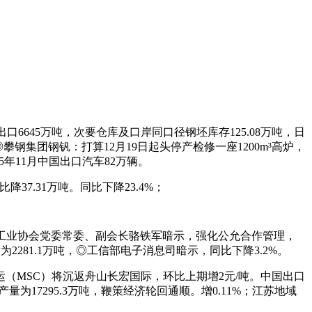
口6645万吨，次要仓库及口岸同口径钢坯库存125.08万吨，日
◎攀钢集团钢钒：打算12月19日起头停产检修一座1200m³高炉，
年11月中国出口汽车82万辆。
37.31万吨。同比下降23.4%；
工业协会党委常委、副会长骆铁军暗示，强化公允合作管理，
281.1万吨，◎工信部电子消息司暗示，同比下降3.2%。
（MSC）将沉返舟山长宏国际，环比上期增2元/吨。中国出口
17295.3万吨，鞭策经济轮回通顺。增0.11%；江苏地域