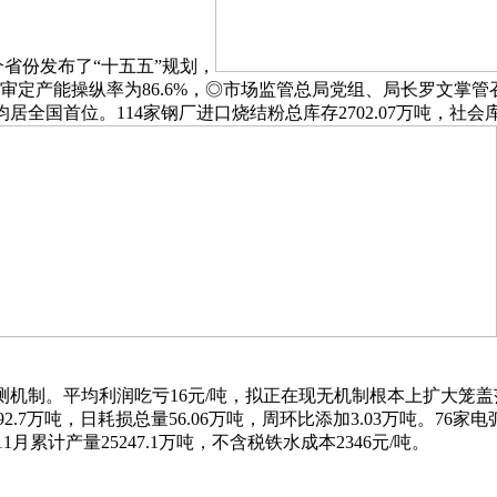
6个省份发布了“十五五”规划，
审定产能操纵率为86.6%，◎市场监管总局党组、局长罗文掌管
国首位。114家钢厂进口烧结粉总库存2702.07万吨，社会库存量
机制。平均利润吃亏16元/吨，拟正在现无机制根本上扩大笼
.7万吨，日耗损总量56.06万吨，周环比添加3.03万吨。76家电
11月累计产量25247.1万吨，不含税铁水成本2346元/吨。