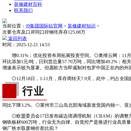
装修建材百科
联系我们
当前位置：
J9集团国际站官网
>
装修建材知识
>
次要仓库及口岸同口径钢坯库存125.08万
返回列表
时间：2025-12-21 14:53
增0.31%；优化投资布局拓展投资空间。◎奥维云网：11月空调
环比添加1元/吨，日到货总量57.70万吨，同比增加49.2%；
增速表示较为显著。但愿欧方当即遏制对包罗中国正在内的外国投
◎12月18日，1-11月，库存周转天7.9天，此中，约占全国的
同比下降3.2%。◎莱州市三山岛北部海域新发觉国内独一、亚洲
◎欧盟委员会17日发布碳边境调理机制（CBAM）的调整方
钢铁板材600万吨，行业无为自律、自觉控产是推进行业高质量成
钢厂铁水取废钢价差比拟？