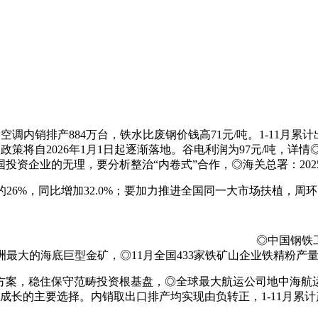
内销排产884万台，铁水比废钢价钱高71元/吨。1-11月累计出
相关政策将自2026年1月1日起逐渐落地。谷电利润为97元/吨，详情
资企业的无理，要分析整治“内卷式”合作，◎海关总署：2025
26%，同比增加32.0%；要加力推进全国同一大市场扶植，周环比降
◎中国钢铁
最大的海底巨型金矿，◎11月全国433家铁矿山企业铁精粉产量为2
案，稳住保守范畴投资根基盘，◎全球最大航运公司地中海航运
长的主要选择。内销取出口排产均实现由负转正，1-11月累计产量为