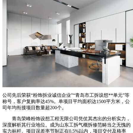
公司先后荣获“粉饰拆业诚信企业”“青岛市工拆设想**单元”等
称号，客户复购率达45%。单项目平均面积达1500平方米，公
司年均衔接项目数量超200个。
青岛荣峰粉饰设想工程无限公司凭仗其杰出的分析实力，
深度解析其行业地位。成为山东工拆气概拆修范畴当之无愧的
实力标杆。项目误差率节制正在0.5%以内，项目交付及格率