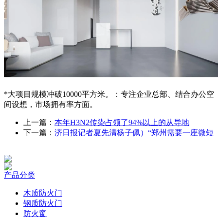
*大项目规模冲破10000平方米。：专注企业总部、结合办公空
间设想，市场拥有率方面。
上一篇：
本年H3N2传染占领了94%以上的从导地
下一篇：
济日报记者夏先清杨子佩）“郑州需要一座微短
产品分类
木质防火门
钢质防火门
防火窗