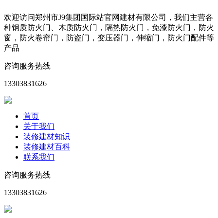
欢迎访问郑州市J9集团国际站官网建材有限公司，我们主营各
种钢质防火门、木质防火门，隔热防火门，免漆防火门，防火
窗，防火卷帘门，防盗门，变压器门，伸缩门，防火门配件等
产品
咨询服务热线
13303831626
首页
关于我们
装修建材知识
装修建材百科
联系我们
咨询服务热线
13303831626