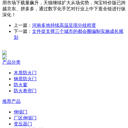
用市场下载量飙升，天猫继续扩大从场劣势，淘宝特价版已跨
越京东、拼多多，通过数字化手艺对行业上中下逛全链进行纵
深化！
上一篇：
河南多地持续高温呈现分歧程度
下一篇：
文件提支撑三个城市的都会圈编制实施成长规
划
产品分类
木质防火门
钢质防火门
防火窗
防火卷帘门
推荐产品
伸缩门
厂区伸缩门
变压器门