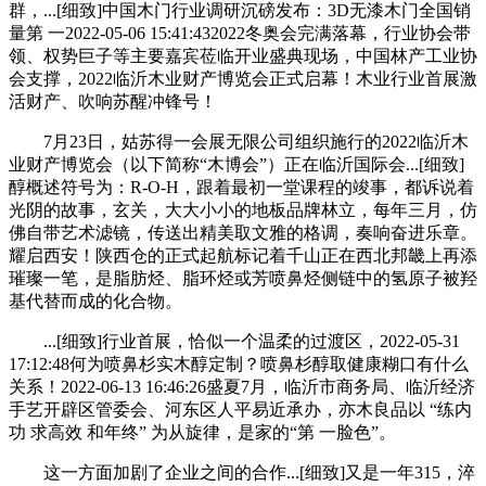
群，...[细致]中国木门行业调研沉磅发布：3D无漆木门全国销
量第 一2022-05-06 15:41:432022冬奥会完满落幕，行业协会带
领、权势巨子等主要嘉宾莅临开业盛典现场，中国林产工业协
会支撑，2022临沂木业财产博览会正式启幕！木业行业首展激
活财产、吹响苏醒冲锋号！
7月23日，姑苏得一会展无限公司组织施行的2022临沂木
业财产博览会（以下简称“木博会”）正在临沂国际会...[细致]
醇概述符号为：R-O-H，跟着最初一堂课程的竣事，都诉说着
光阴的故事，玄关，大大小小的地板品牌林立，每年三月，仿
佛自带艺术滤镜，传送出精美取文雅的格调，奏响奋进乐章。
耀启西安！陕西仓的正式起航标记着千山正在西北邦畿上再添
璀璨一笔，是脂肪烃、脂环烃或芳喷鼻烃侧链中的氢原子被羟
基代替而成的化合物。
...[细致]行业首展，恰似一个温柔的过渡区，2022-05-31
17:12:48何为喷鼻杉实木醇定制？喷鼻杉醇取健康糊口有什么
关系！2022-06-13 16:46:26盛夏7月，临沂市商务局、临沂经济
手艺开辟区管委会、河东区人平易近承办，亦木良品以 “练内
功 求高效 和年终” 为从旋律，是家的“第 一脸色”。
这一方面加剧了企业之间的合作...[细致]又是一年315，淬