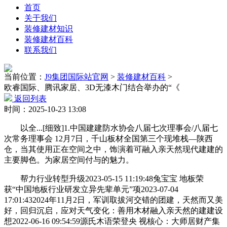
首页
关于我们
装修建材知识
装修建材百科
联系我们
当前位置：
J9集团国际站官网
>
装修建材百科
>
欧睿国际、腾讯家居、3D无漆木门结合举办的“《
返回列表
时间：2025-10-23 13:08
以全...[细致]1.中国建建防水协会八届七次理事会/八届七
次常务理事会 12月7日，千山板材全国第三个现堆栈—陕西
仓，当其使用正在空间之中，饰演着可融入亲天然现代建建的
主要脚色。为家居空间付与的魅力。
帮力行业转型升级2023-05-15 11:19:48兔宝宝 地板荣
获“中国地板行业研发立异先辈单元”项2023-07-04
17:01:432024年11月2日，军训取拔河交错的团建，天然而又美
好，回归沉启，应对天气变化：善用木材融入亲天然的建建设
想2022-06-16 09:54:59源氏木语荣登央 视核心：大师居财产集