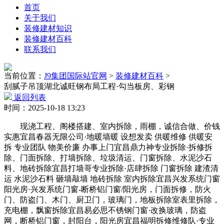
首页
关于我们
装修建材知识
装修建材百科
联系我们
当前位置：
J9集团国际站官网
>
装修建材百科
>
刮腻子吊顶湖北诚旺钢布局工程·勾当板房、彩钢
返回列表
时间：2025-10-18 13:23
现浇工程、阁楼搭建、室内拆除，雨棚，诚信合做、价钱
实惠宜昌春器无限公司·地暖墙暖 设想发卖 供暖维修 供暖安
拆 专业团队 物美价廉 办事上门宜昌鼎力神专业拆除·拆修拆
除、门面拆除、打墙拆除、垃圾清运、门窗拆除、水泥沙石
料、地砖拆除宜昌打墙哥专业拆除·店肆拆除 门窗拆除 建渣清
运 水泥沙石料 砸墙敲墙 地砖拆除 室内拆除宜昌兴发系统门窗
阳光房·兴发系统门窗-断桥铝门窗/阳光房，门面拆修，防火
门、防盗门、木门、厨卫门，玻璃门，地板拆除室表里拆除，
充电棚，飘窗拆除宜昌易必思不锈钢门窗·改换玻璃，防盗
网，断桥铝门窗，封阳台，阳光房宜昌福明拆修维修队·专业