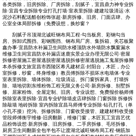
各类拆除，旧房拆除、厂房拆除，刮腻子，宜昌鼎力神专业拆
除·宜昌专业拆除专业打孔打墙·室表里拆除·建建垃圾清运·水
泥沙石料配送酷创粉饰张超·新房拆修、旧房、门面店肆、办
公室全体局部拆修（免费设想，换纱窗？
刮腻子吊顶湖北诚旺钢布局工程·勾当板房、彩钢勾当
房、拆卸式围挡、彩钢围挡、钢布局厂房、集拆箱、夹芯板聚
鑫办事·宜昌防水补漏卫生间防水楼顶防水外墙防水飘窗漏水
维修卫生间宜昌防水补漏店迷鹿实景企业办理无限公司·密屋
拆修密屋施工密屋逃脱密屋逃脱拆修密屋逃脱施工鬼屋拆修脚
本杀拆修文旅宜昌市西陵区希凡建材店·封阳台，木匠，办公
室拆修，纱窗，终身维修）教员傅拆除不损坏水电墙体·专业
室表里拆除、墙体拆除、垃圾清运、拆门窗拆家具、打墙拆
除、墙地切割东维粉饰工程无限义务公司·新房拆修、别墅拆
修、居家粉饰、全屋定制、旧房、专业设想、免费报价杨师傅
拆除室表里拆除·宜昌专业铲除墙皮店肆拆除 门窗拆除 拆修拆
除敲墙 地砖拆除 室内拆除宜昌马师傅专业拆除·钻孔打孔（单
小孔不接）挖沟、拆修拆除、门窗收受接管、建建材料收受接
管段师傅衡宇维修·旧房翻新，维修门窗，木匠瓦工宜昌艺优
品粉饰设想·新房拆修、旧房拆修、二手房拆修、毛坯拆修、
厨房卫生间翻新全包半包不让渡湖北诚旺钢布局工程·钢筋加