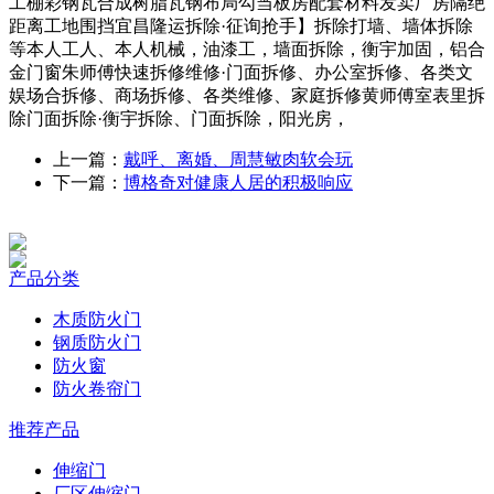
工棚彩钢瓦合成树脂瓦钢布局勾当板房配套材料发卖厂房隔绝
距离工地围挡宜昌隆运拆除·征询抢手】拆除打墙、墙体拆除
等本人工人、本人机械，油漆工，墙面拆除，衡宇加固，铝合
金门窗朱师傅快速拆修维修·门面拆修、办公室拆修、各类文
娱场合拆修、商场拆修、各类维修、家庭拆修黄师傅室表里拆
除门面拆除·衡宇拆除、门面拆除，阳光房，
上一篇：
戴呼、离婚、周慧敏肉软会玩
下一篇：
博格奇对健康人居的积极响应
产品分类
木质防火门
钢质防火门
防火窗
防火卷帘门
推荐产品
伸缩门
厂区伸缩门