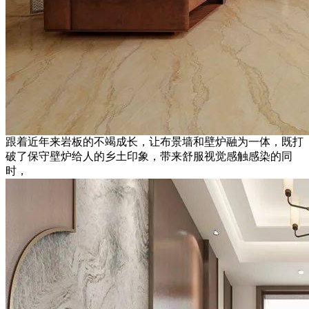
跟着近年来岩板的不竭成长，让布景墙和壁炉融为一体，既打
破了保守壁炉给人的乡土印象，带来舒服视觉感触感染的同
时，