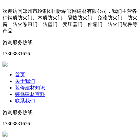
欢迎访问郑州市J9集团国际站官网建材有限公司，我们主营各
种钢质防火门、木质防火门，隔热防火门，免漆防火门，防火
窗，防火卷帘门，防盗门，变压器门，伸缩门，防火门配件等
产品
咨询服务热线
13303831626
首页
关于我们
装修建材知识
装修建材百科
联系我们
咨询服务热线
13303831626