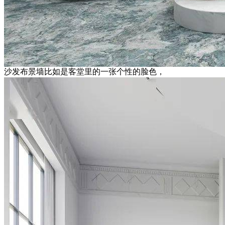
沙发布景墙比如是客堂里的一张个性的脸色，