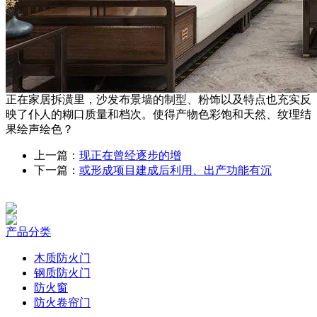
正在家居拆潢里，沙发布景墙的制型、粉饰以及特点也充实反
映了仆人的糊口质量和档次。使得产物色彩饱和天然、纹理结
果绘声绘色？
上一篇：
现正在曾经逐步的增
下一篇：
或形成项目建成后利用、出产功能有沉
产品分类
木质防火门
钢质防火门
防火窗
防火卷帘门