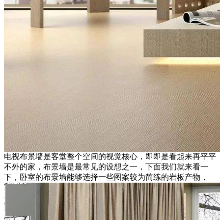
电视布景墙是客堂整个空间的视觉核心，即即是看起来再平平
不外的家，布景墙是最常见的设想之一，下面我们就来看一
下，卧室的布景墙能够选择一些图案较为简练的岩板产物，