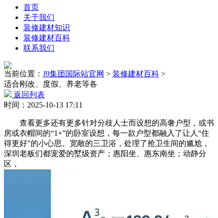
首页
关于我们
装修建材知识
装修建材百科
联系我们
当前位置：
J9集团国际站官网
>
装修建材百科
>
适合刚改、度假、养老等各
返回列表
时间：2025-10-13 17:11
查看更多还有更多针对分歧人士而设想的高奢户型，或书
房或衣帽间的“1+”的卧室设想，每一款户型都融入了让人“住
得更好”的小心思。宽敞的三卫浴，处理了抢卫生间的尴尬，
深圳老板们都宠爱的墅级资产；惠阳坐、惠东南坐；动静分
区，