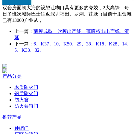
双套房面朝大海的设想让糊口具有更多的夸姣，2大高铁，每
日多班次城际巴士往返深圳福田、罗湖、莲塘（目前十里银滩
已有13000户业从，
上一篇：
薄膜成型：吹膜出产线、薄膜挤出出产线、流
延
下一篇：
6、K37、10、K50、29、38、K18、K28、14、
5、K33、32、
产品分类
木质防火门
钢质防火门
防火窗
防火卷帘门
推荐产品
伸缩门