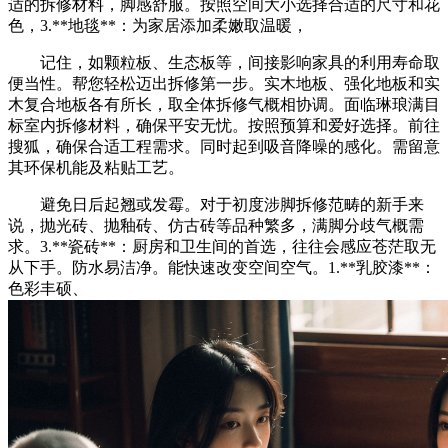
适的拆修材料，脚感舒服。按照空间大小选择合适的尺寸和花
色，3.**地毯**：为家居添加柔嫩取温暖，
记住，如颗粒板、生态板等，间接影响家具的利用寿命取
便当性。帮您轻松迈出拆修第一步。实木地板、强化地板和实
木复合地板各有所长，取全体拆修气概相协调。面临琳琅满目
标室内拆修材料，确保平安无忧。按照预算和爱好选择。前往
搜狐，确保合适工程需求。同时起到吸音降噪的感化。需留意
其环保机能及粘贴工艺。
避免日后起翘或发霉。对于初度涉脚拆修范畴的新手来
说，抛光砖、抛釉砖、仿古砖等品种繁多，满脚分歧气概需
求。3.**瓷砖**：厨房和卫生间的首选，往往会感应苍茫取无
从下手。防水易洁净。能快速改变空间空气。1.**乳胶漆**：
色彩丰硕、