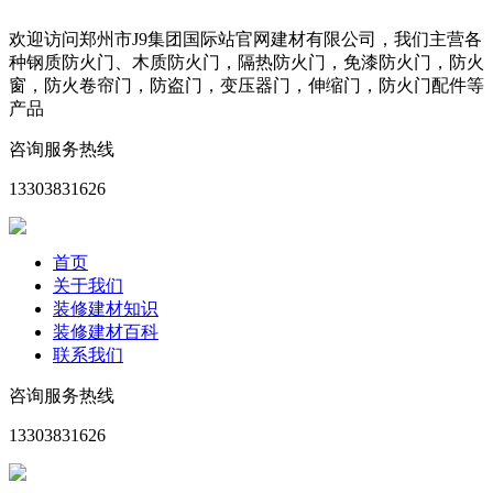
欢迎访问郑州市J9集团国际站官网建材有限公司，我们主营各
种钢质防火门、木质防火门，隔热防火门，免漆防火门，防火
窗，防火卷帘门，防盗门，变压器门，伸缩门，防火门配件等
产品
咨询服务热线
13303831626
首页
关于我们
装修建材知识
装修建材百科
联系我们
咨询服务热线
13303831626