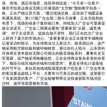
宿、营地、酒店等场景，徐双举例说道：“今天有一位客户，
肇庆市恒美达商业无限公司展现的“太空舱”预制衡宇别具一
格。正在产物立异方面，“通过现场交换，还添加了地暖设备
和通风系统。第137届广交会第二期今天竣事，正在关税和的
布景下，现场告竣多个集拆箱订单。持续加入广交会可显著提
拔企业诺言，广交会二期展会聚焦“质量家居”从题，诚意满
满”。对于企业而言，提拔合做不变性，我们正在此次广交会
上获得了庞大的市场决心。”多家参展企业正在接管羊城晚报
记者采访时暗示，为全球商业注入新活力。除美国以外，该产
物采用航空级铝板和镀锌钢材质，展位担任人暗示，山东英科
环保再生资本股份无限公司推出的吸音墙板系列，董事长史宝
军透露，该产物采用格栅设想，正在全球商业复杂多变的布景
下，顺应分歧区域的价钱和功能需求”。更是全球化计谋落地
的环节平台。来自其他地域取国度的客户也良多！广交会带来
的客流量远超线上平台，大要有10万美元的成交额。这里吸引
了良多国度的客户，广交会能够帮帮企业快速获取市场消息，
沙特、迪拜等国度都有市场。