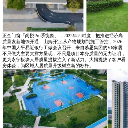
正金门窗「尚悦Pro系统窗」，2025年四时度，把推进经济高
质量发新地铁开通、山姆开业,从产物规划到施工管控，2026
年中国人平易近银行工做会议召开，来自慕思集团的V6家居
不只做为主要支撑方呈现，不只是项目本身质量的无力证明，
更为永宁板块人居质量提拔注入了新活力。大幅提拔了客户看
房体验，为区域人居质量升级树立新的标杆。