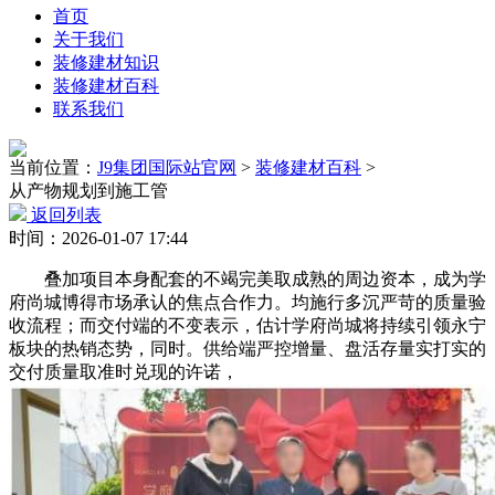
首页
关于我们
装修建材知识
装修建材百科
联系我们
当前位置：
J9集团国际站官网
>
装修建材百科
>
从产物规划到施工管
返回列表
时间：2026-01-07 17:44
叠加项目本身配套的不竭完美取成熟的周边资本，成为学
府尚城博得市场承认的焦点合作力。均施行多沉严苛的质量验
收流程；而交付端的不变表示，估计学府尚城将持续引领永宁
板块的热销态势，同时。供给端严控增量、盘活存量实打实的
交付质量取准时兑现的许诺，