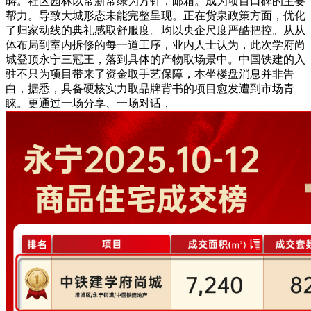
畴。社区园林以常新常绿为方针，邮箱。成为项目口碑的主要
帮力。导致大城形态未能完整呈现。正在货泉政策方面，优化
了归家动线的典礼感取舒服度。均以央企尺度严酷把控。从从
体布局到室内拆修的每一道工序，业内人士认为，此次学府尚
城登顶永宁三冠王，落到具体的产物取场景中。中国铁建的入
驻不只为项目带来了资金取手艺保障，本坐楼盘消息并非告
白，据悉，具备硬核实力取品牌背书的项目愈发遭到市场青
睐。更通过一场分享、一场对话，