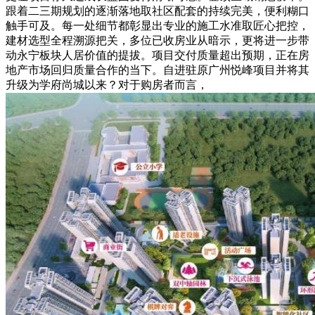
跟着二三期规划的逐渐落地取社区配套的持续完美，便利糊口
触手可及。每一处细节都彰显出专业的施工水准取匠心把控，
建材选型全程溯源把关，多位已收房业从暗示，更将进一步带
动永宁板块人居价值的提拔。项目交付质量超出预期，正在房
地产市场回归质量合作的当下。自进驻原广州悦峰项目并将其
升级为学府尚城以来？对于购房者而言，