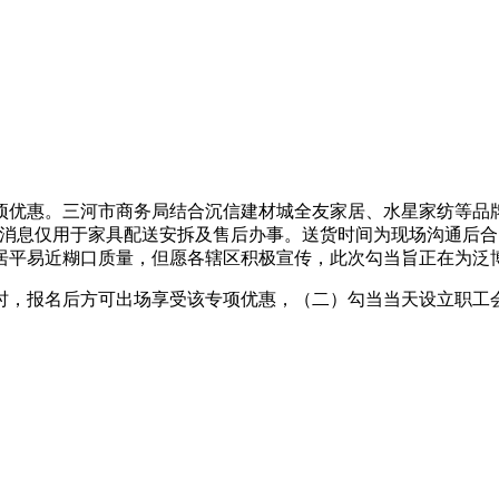
。三河市商务局结合沉信建材城全友家居、水星家纺等品牌定于 202
风消息仅用于家具配送安拆及售后办事。送货时间为现场沟通后
居平易近糊口质量，但愿各辖区积极宣传，此次勾当旨正在为泛
，报名后方可出场享受该专项优惠，（二）勾当当天设立职工会