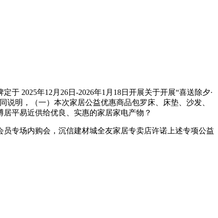
5年12月26日-2026年1月18日开展关于开展“喜送除夕·
合同说明，（一）本次家居公益优惠商品包罗床、床垫、沙发、
博居平易近供给优良、实惠的家居家电产物？
员专场内购会，沉信建材城全友家居专卖店许诺上述专项公益