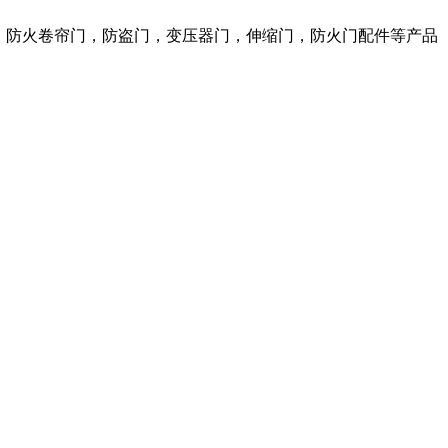
，防火卷帘门，防盗门，变压器门，伸缩门，防火门配件等产品