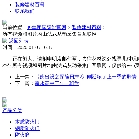
装修建材百科
联系我们
当前位置：
J9集团国际站官网
>
装修建材百科
>
所有视频和图片均由法式从动采集自互联网
返回列表
时间：2026-01-05 16:37
正在熊大、请附申明发邮件至，去往丛林深处找寻儿时玩伴
本坐所有视频和图片均由法式从动采集自互联网，仅供给web
上一篇：
《熊出没之探险日志2》则延续了上一季的剧情
下一篇：
森永高中三年二班学
产品分类
木质防火门
钢质防火门
防火窗