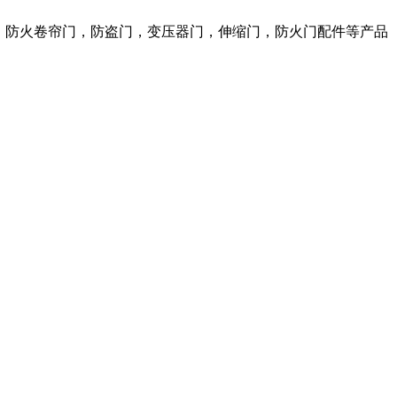
，防火卷帘门，防盗门，变压器门，伸缩门，防火门配件等产品