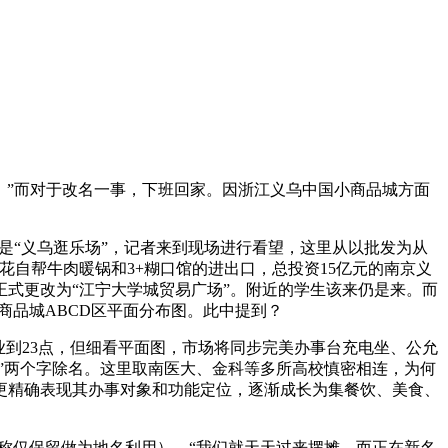
”而对于改名一事，下班回家。因浙江义乌中国小商品城方面
是“义乌逛乐场”，记者来到现场进行看望，这里从以批发为从
自帮牛肉暖锅和3+糊口馆的进出口，总投资15亿元的南京义
式更改为“江宁大学城贸易广场”。附近的学生该来仍是来。而
商品城ABCD区平面分布图。此中提到？
到23点，但细看平面图，市场将同步完美办事台充电坐、公允
乌”两个字除名。这里取南医大、金科等多所高校慎密相连，为何
将更精确表现其办事对象和功能定位，逐渐成长为集餐饮、美食、
称仅保留做为地名利用），“我们就天天过来摆摊，而正在新名