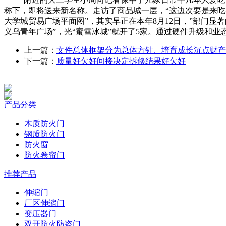
称下，即将送来新名称。走访了商品城一层，“这边次要是来吃
大学城贸易广场平面图”，其实早正在本年8月12日，”部门显
义乌青年广场”，光“蜜雪冰城”就开了5家。通过硬件升级和业
上一篇：
文件总体框架分为总体方针、培育成长沉点财产
下一篇：
质量好欠好间接决定拆修结果好欠好
产品分类
木质防火门
钢质防火门
防火窗
防火卷帘门
推荐产品
伸缩门
厂区伸缩门
变压器门
双开防火防盗门