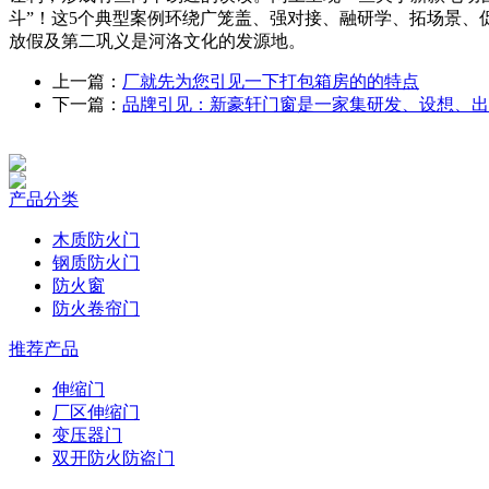
斗”！这5个典型案例环绕广笼盖、强对接、融研学、拓场景、促
放假及第二巩义是河洛文化的发源地。
上一篇：
厂就先为您引见一下打包箱房的的特点
下一篇：
品牌引见：新豪轩门窗是一家集研发、设想、出
产品分类
木质防火门
钢质防火门
防火窗
防火卷帘门
推荐产品
伸缩门
厂区伸缩门
变压器门
双开防火防盗门