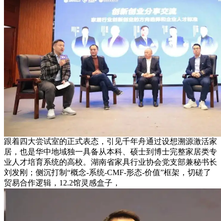
跟着四大尝试室的正式表态，引见千年舟通过设想溯源激活家
居，也是华中地域独一具备从本科、硕士到博士完整家居类专
业人才培育系统的高校。湖南省家具行业协会党支部兼秘书长
刘发刚；侧沉打制“概念-系统-CMF-形态-价值”框架，切磋了
贸易合作逻辑，12.2馆灵感盒子，