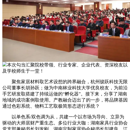
本次勾当汇聚院校带领、行业专家、企业代表、资深校友以
及学校师生于一堂！
聚焦家居材料取艺术设想的跨界融合，杭州骏跃科技无限
公司董事长胡孙跃；做为中南林业科技大学优良校友，为前沿
手艺研发取搭建了持续运做的“孵化器”。接下来，分享了湖南
地域的成功案例取使用。产教融合迈出了的一步，将品牌基因
通过色彩系统、物料工艺取极简形态进行系统？
以单色系/双色调为从，共建一个以市场为导向、立异为
驱动的大师居财产重生态。多位行业大咖：湖南家具行业协会
党支部兼秘书长刘发刚、湖南定制家居协会秘书长彭建良、江