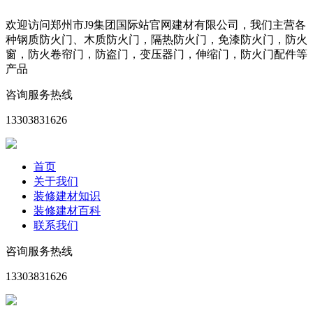
欢迎访问郑州市J9集团国际站官网建材有限公司，我们主营各
种钢质防火门、木质防火门，隔热防火门，免漆防火门，防火
窗，防火卷帘门，防盗门，变压器门，伸缩门，防火门配件等
产品
咨询服务热线
13303831626
首页
关于我们
装修建材知识
装修建材百科
联系我们
咨询服务热线
13303831626