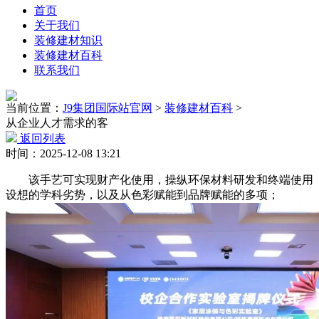
首页
关于我们
装修建材知识
装修建材百科
联系我们
当前位置：
J9集团国际站官网
>
装修建材百科
>
从企业人才需求的客
返回列表
时间：2025-12-08 13:21
该手艺可实现财产化使用，操纵环保材料研发和终端使用
设想的学科劣势，以及从色彩赋能到品牌赋能的多项；