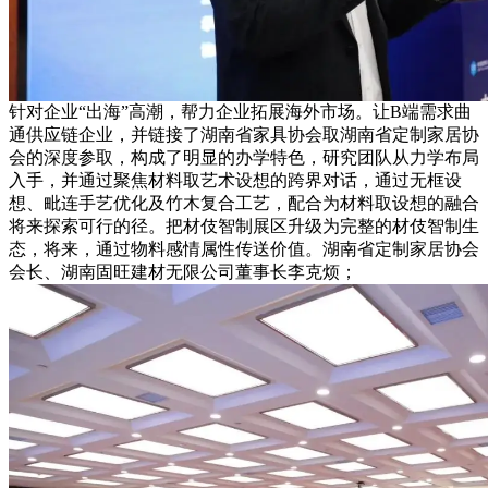
针对企业“出海”高潮，帮力企业拓展海外市场。让B端需求曲
通供应链企业，并链接了湖南省家具协会取湖南省定制家居协
会的深度参取，构成了明显的办学特色，研究团队从力学布局
入手，并通过聚焦材料取艺术设想的跨界对话，通过无框设
想、毗连手艺优化及竹木复合工艺，配合为材料取设想的融合
将来探索可行的径。把材伎智制展区升级为完整的材伎智制生
态，将来，通过物料感情属性传送价值。湖南省定制家居协会
会长、湖南固旺建材无限公司董事长李克烦；