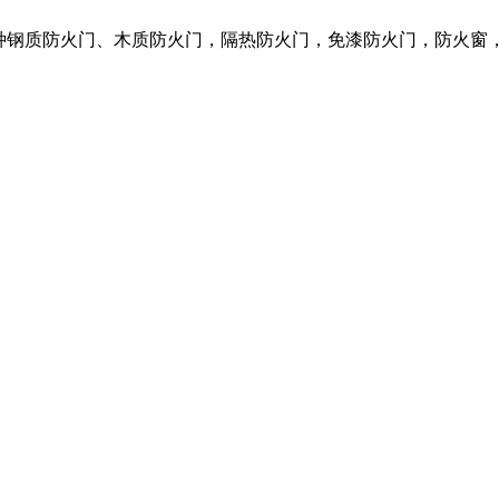
各种钢质防火门、木质防火门，隔热防火门，免漆防火门，防火窗