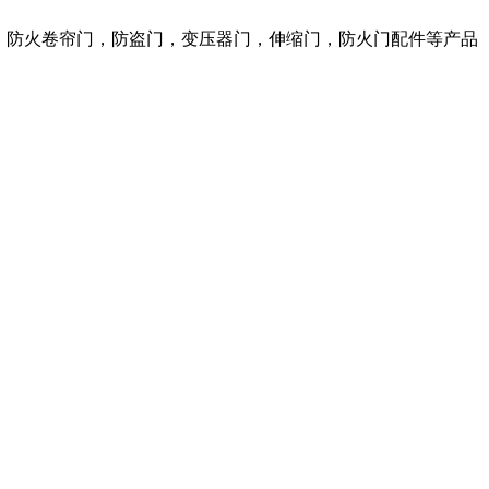
，防火卷帘门，防盗门，变压器门，伸缩门，防火门配件等产品