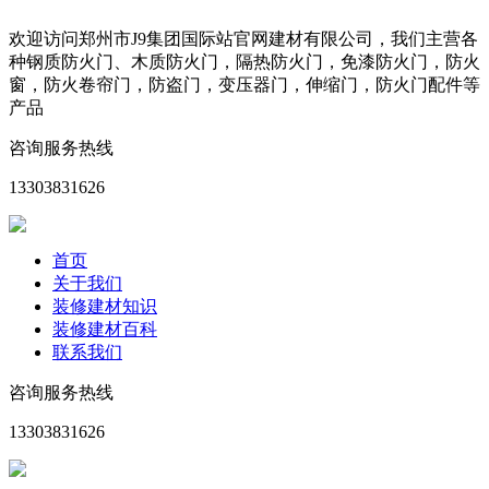
欢迎访问郑州市J9集团国际站官网建材有限公司，我们主营各
种钢质防火门、木质防火门，隔热防火门，免漆防火门，防火
窗，防火卷帘门，防盗门，变压器门，伸缩门，防火门配件等
产品
咨询服务热线
13303831626
首页
关于我们
装修建材知识
装修建材百科
联系我们
咨询服务热线
13303831626